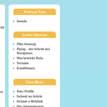
Popular Tags
Joomla
ail
Latest Articles
Piko Atmung
Flying – der Schritt des
Navigators
Was bewirkt Hula
Termine
Konditionen
User Menu
Your Profile
gut
Submit an Article
Submit a Weblink
Site Administrator