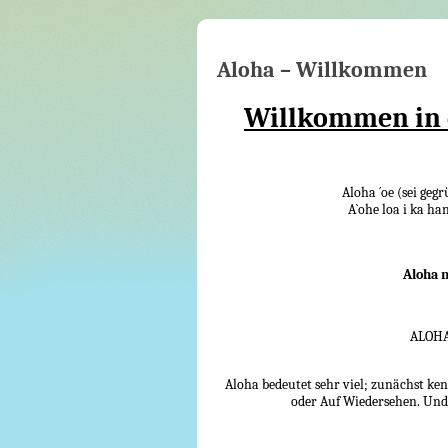
Aloha – Willkommen
Willkommen in 
Aloha ´oe (sei ge
A`ohe loa i ka ha
Aloha 
ALOHA 
Aloha bedeutet sehr viel; zunächst k
oder Auf Wiedersehen. Und 