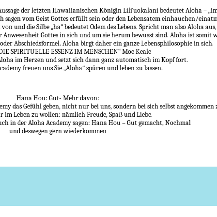
ussage der letzten Hawaiianischen Königin Lili´uokalani bedeutet Aloha – „i
h sagen vom Geist Gottes erfüllt sein oder den Lebensatem einhauchen/einat
t von und die Silbe „ha“ bedeutet Odem des Lebens. Spricht man also Aloha aus,
er Anwesenheit Gottes in sich und um sie herum bewusst sind. Aloha ist somit w
oder Abschiedsformel. Aloha birgt daher ein ganze Lebensphilosophie in sich.
 DIE SPIRITUELLE ESSENZ IM MENSCHEN“ Moe Keale
loha im Herzen und setzt sich dann ganz automatisch im Kopf fort.
ademy freuen uns Sie „Aloha“ spüren und leben zu lassen.
Hana Hou: Gut- Mehr davon:
my das Gefühl geben, nicht nur bei uns, sondern bei sich selbst angekommen 
r im Leben zu wollen: nämlich Freude, Spaß und Liebe.
such in der Aloha Academy sagen: Hana Hou – Gut gemacht, Nochmal
und deswegen gern wiederkommen