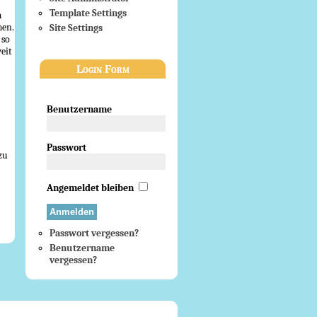
Template Settings
m
men.
Site Settings
 so
eit
Login Form
Benutzername
Passwort
zu
Angemeldet bleiben
Passwort vergessen?
Benutzername
vergessen?