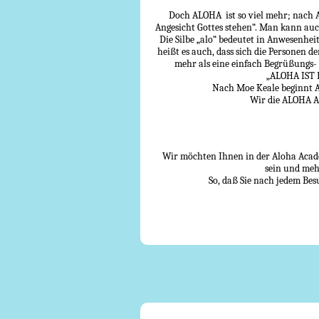
Doch ALOHA ist so viel mehr; nach A
Angesicht Gottes stehen“. Man kann auc
Die Silbe „alo“ bedeutet in Anwesenhei
heißt es auch, dass sich die Personen d
mehr als eine einfach Begrüßungs- 
„ALOHA IST
Nach Moe Keale beginnt A
Wir die ALOHA Ac
Wir möchten Ihnen in der Aloha Acade
sein und meh
So, daß Sie nach jedem Be